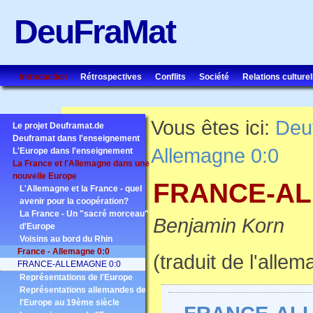
DeuFraMat
Introduction
Rétrospectives
Conflits
Société
Relations culturel
Vous êtes ici:
Deu
Le projet Deuframat.de
Deuframat dans l'enseignement
Allemagne 0:0
L'Europe dans l'enseignement
La France et l'Allemagne dans une
nouvelle Europe
FRANCE-AL
L'Allemagne et la France - quel
avenir pour la coopération?
La France - Un "sacré morceau"
Benjamin Korn
d'Europe
Voisins au bord du Rhin
France - Allemagne 0:0
(traduit de l'alle
FRANCE-ALLEMAGNE 0:0
Représentations de l'Europe
Représentations allemandes de
l'Europe au 19ème siècle