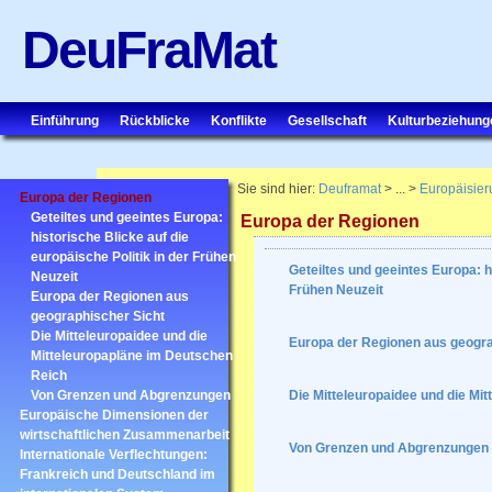
DeuFraMat
Einführung
Rückblicke
Konflikte
Gesellschaft
Kulturbeziehung
Sie sind hier:
Deuframat
> ... >
Europäisier
Europa der Regionen
Geteiltes und geeintes Europa:
Europa der Regionen
historische Blicke auf die
europäische Politik in der Frühen
Geteiltes und geeintes Europa: hi
Neuzeit
Frühen Neuzeit
Europa der Regionen aus
geographischer Sicht
Die Mitteleuropaidee und die
Europa der Regionen aus geogra
Mitteleuropapläne im Deutschen
Reich
Von Grenzen und Abgrenzungen
Die Mitteleuropaidee und die Mi
Europäische Dimensionen der
wirtschaftlichen Zusammenarbeit
Von Grenzen und Abgrenzungen
Internationale Verflechtungen:
Frankreich und Deutschland im